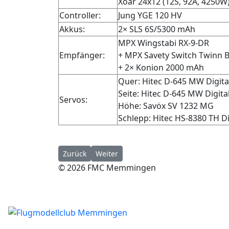
Xoar 24x12 (12S, 92A, 4250W
Controller:
Jung YGE 120 HV
Akkus:
2× SLS 6S/5300 mAh
MPX Wingstabi RX-9-DR
Empfänger:
+ MPX Savety Switch Twinn B
+ 2× Konion 2000 mAh
Quer: Hitec D-645 MW Digita
Seite: Hitec D-645 MW Digita
Servos:
Höhe: Savöx SV 1232 MG
Schlepp: Hitec HS-8380 TH Di
Vorheriger Beitrag: Rock it
Nächster Beitrag: Ju 87 Stuka
Zurück
Weiter
© 2026 FMC Memmingen