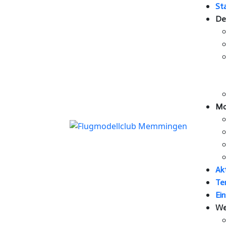
St
De
Mo
Ak
Te
Ein
We