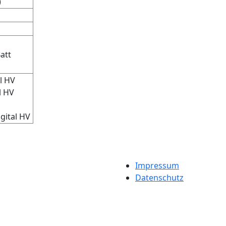
)
att
l HV
l HV
gital HV
Impressum
Datenschutz