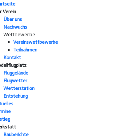
artseite
r Verein
Über uns
Nachwuchs
Wettbewerbe
Vereinswettbewerbe
Teilnahmen
Kontakt
dellflugplatz
Fluggelände
Flugwetter
Wetterstation
Entstehung
tuelles
rmine
stieg
rkstatt
Bauberichte